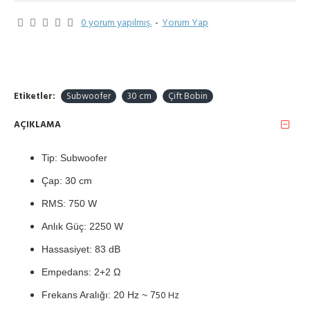
0 yorum yapılmış.
-
Yorum Yap
Etiketler:
Subwoofer
30 cm
Çift Bobin
AÇIKLAMA
Tip: Subwoofer
Çap: 30 cm
RMS: 750 W
Anlık Güç: 2250 W
Hassasiyet: 83 dB
Empedans: 2+2 Ω
50 Hz
Frekans Aralığı: 20 Hz ~ 7