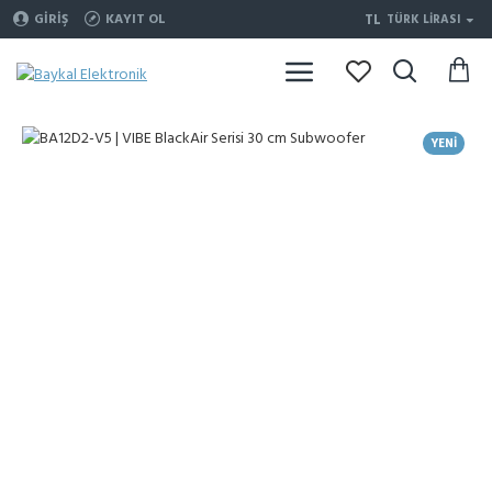
TL
GIRIŞ
KAYIT OL
TÜRK LIRASI
YENI