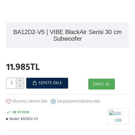
BA12D2-V5 | VIBE BlackAir Serisi 30 cm
Subwoofer
11.985TL
SEPETE EKLE
ŞIMDI AL
Alışveriş Listeme Ekle
Karşılaştırma listesine ekle
IN STOCK
Model:
BA12D2-V5
VIBE