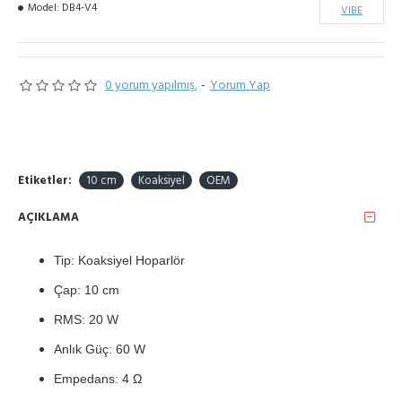
Model:
DB4-V4
VIBE
0 yorum yapılmış.
-
Yorum Yap
Etiketler:
10 cm
Koaksiyel
OEM
AÇIKLAMA
Tip: Koaksiyel Hoparlör
Çap: 10 cm
RMS: 20 W
Anlık Güç: 60 W
Empedans: 4 Ω