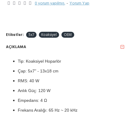
0 yorum yapılmış.
-
Yorum Yap
Etiketler:
5x7
Koaksiyel
OEM
AÇIKLAMA
Tip: Koaksiyel Hoparlör
Çap: 5x7" - 13x18 cm
RMS: 40 W
Anlık Güç: 120 W
Empedans: 4 Ω
Frekans Aralığı: 65 Hz ~ 20 kHz