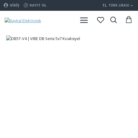
TL
GIRIŞ
KAYIT OL
TÜRK LIRASI