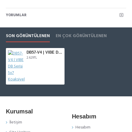
YORUMLAR
SON GÖRÜNTÜLENEN
EN ÇOK GÖRÜNTÜLENEN
DB57-V4 | VIBE DB Serisi 5x7 Koaksiyel
2.629TL
Kurumsal
Hesabım
İletişim
Hesabım