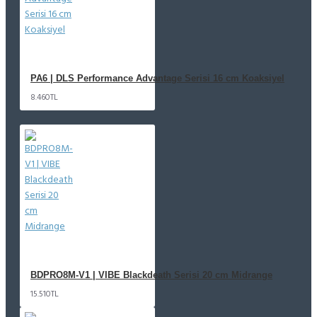
PA6 | DLS Performance Advantage Serisi 16 cm Koaksiyel
8.460TL
BDPRO8M-V1 | VIBE Blackdeath Serisi 20 cm Midrange
15.510TL