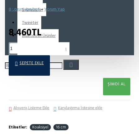
0 yorum yapılmış.
-
Yorum Yap
Subwoofer
Tweeter
8.460TL
Bluetooth Ürünler
Hoparlör Tamir Takımları
SEPETE EKLE
ŞIMDI AL
Alışveriş Listeme Ekle
Karşılaştırma listesine ekle
Etiketler:
Koaksiyel
16 cm