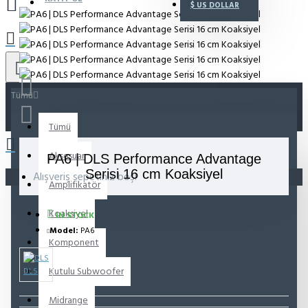
$
US DOLLAR
Tümü
Tümü
Aksesuar
PA6 | DLS Performance Advantage
Serisi 16 cm Koaksiyel
Alışveriş sepetiniz boş!
Amplifikatör
Koaksiyel
IN STOCK
Model:
PA6
Komponent
Kutulu Subwoofer
DLS
Midrange