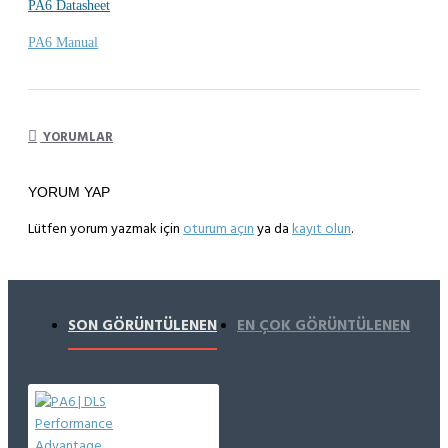
PA6 Datasheet
PA6 Manual
YORUMLAR
YORUM YAP
Lütfen yorum yazmak için
oturum açın
ya da
kayıt olun
.
SON GÖRÜNTÜLENEN
EN ÇOK GÖRÜNTÜLENEN