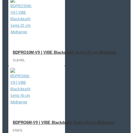
BDPRO10M-V9 | VIBE Blackdeath Serisi 25 cm Midrange
13.874TL
BDPRO6M-V9 | VIBE Blackdeath Serisi 16 cm Midrange
9.165TL