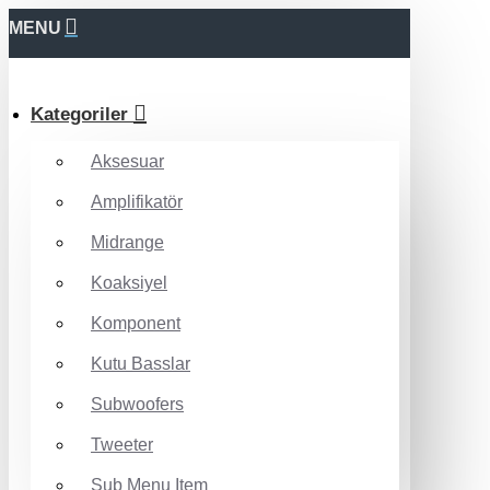
MENU
Kategoriler
Aksesuar
Amplifikatör
Midrange
Koaksiyel
Komponent
Kutu Basslar
Subwoofers
Tweeter
Sub Menu Item