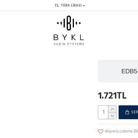
TL
TÜRK LIRASI
EDB5-
1.721TL
SEP
Alışveriş Listeme Ek