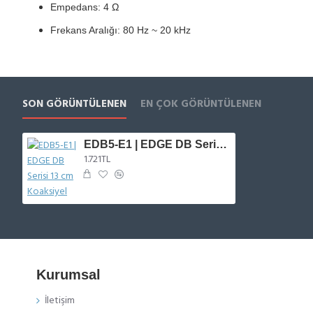
Empedans: 4 Ω
Frekans Aralığı: 80 Hz ~ 20 kHz
SON GÖRÜNTÜLENEN
EN ÇOK GÖRÜNTÜLENEN
EDB5-E1 | EDGE DB Serisi 13 cm Koaksiyel
1.721TL
Kurumsal
İletişim