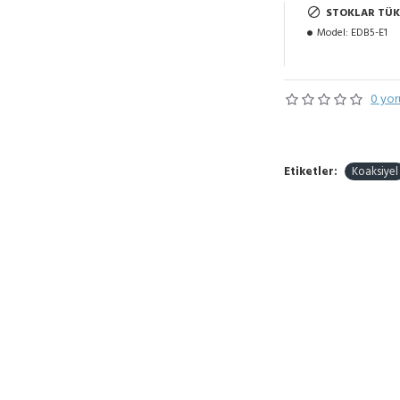
STOKLAR TÜK
Model:
EDB5-E1
0 yor
Etiketler:
Koaksiyel