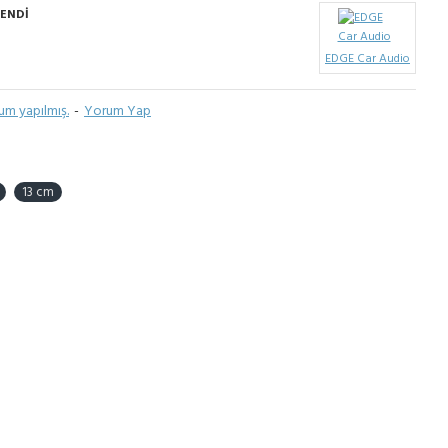
ENDI
EDGE Car Audio
um yapılmış.
-
Yorum Yap
13 cm