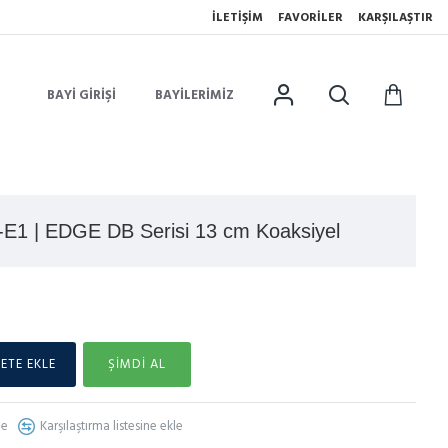
İLETIŞIM
FAVORILER
KARŞILAŞTIR
BAYI GIRIŞI
BAYILERIMIZ
E1 | EDGE DB Serisi 13 cm Koaksiyel
ETE EKLE
ŞIMDI AL
le
Karşılaştırma listesine ekle