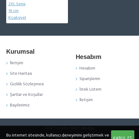
Kurumsal
Hesabım
İletişim
Hesabım
Site Haritası
Siparişlerim
Gizlilik Sözleşmesi
İstek Listem
Şartlar ve Koşullar
İletişim
Bayilerimiz
Web Tasarım:
1007 Medya
Bu internet sitesinde, kullanıcı deneyimini geliştirmek ve
KABUL ET