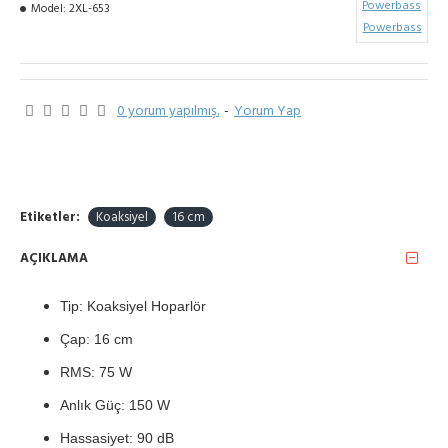
Model:
2XL-653
Powerbass
0 yorum yapılmış.
-
Yorum Yap
Etiketler:
Koaksiyel
16 cm
AÇIKLAMA
Tip: Koaksiyel Hoparlör
Çap: 16 cm
RMS: 75 W
Anlık Güç: 150 W
Hassasiyet: 90 dB