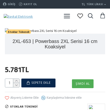
TL
GIRIŞ
KAYIT OL
TÜRK LIRASI
Stoklar Tükendi
2XL-653 | Powerbass 2XL Serisi 16 cm
Koaksiyel
5.781TL
SEPETE EKLE
ŞIMDI AL
Alışveriş Listeme Ekle
Karşılaştırma listesine ekle
STOKLAR TÜKENDI