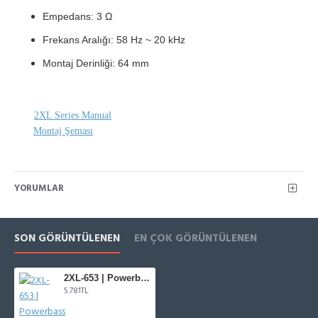
Empedans: 3 Ω
Frekans Aralığı: 58 Hz ~ 20 kHz
Montaj Derinliği: 64 mm
2XL Series Manual
Montaj Şeması
YORUMLAR
SON GÖRÜNTÜLENEN
EN ÇOK GÖRÜNTÜLENEN
2XL-653 | Powerbass 2XL Serisi 16 cm Koaksiyel
5.781TL