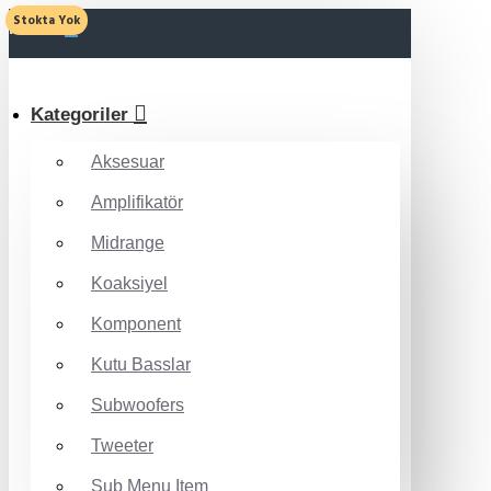
Stokta Yok
MENU
Kategoriler
Aksesuar
Amplifikatör
Midrange
Koaksiyel
Komponent
Kutu Basslar
Subwoofers
Tweeter
Sub Menu Item