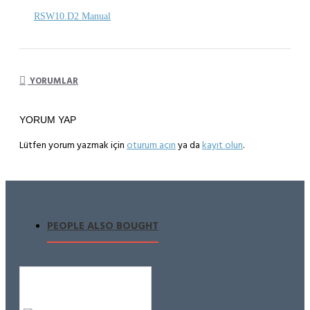
RSW10.D2 Manual
YORUMLAR
YORUM YAP
Lütfen yorum yazmak için
oturum açın
ya da
kayıt olun
.
PEOPLE ALSO BOUGHT