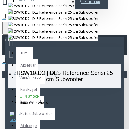
$
US DOLLAR
Tümü
Tümü
Aksesuar
RSW10.D2 | DLS Reference Serisi 25
Alışveriş sepetiniz boş!
Amplifikatör
cm Subwoofer
Koaksiyel
IN STOCK
Komponent
Model:
RSW10.D2
Kutulu Subwoofer
DLS
Midrange