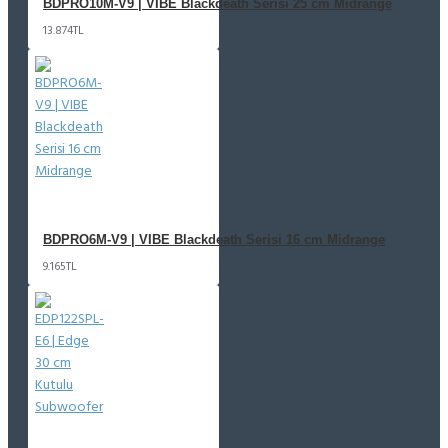
BDPRO10M-V9 | VIBE Blackdeath Serisi 25 cm Midrange
13.874TL
BDPRO6M-V9 | VIBE Blackdeath Serisi 16 cm Midrange
9.165TL