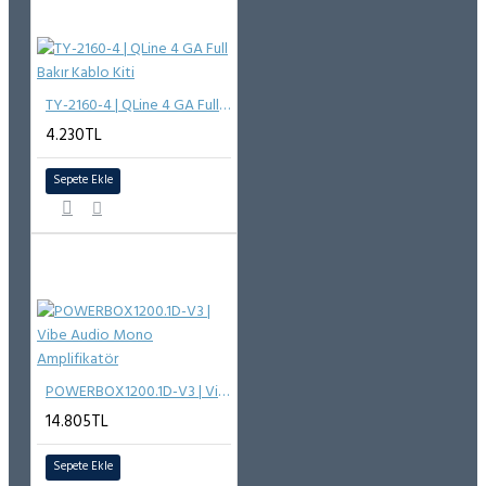
TY-2160-4 | QLine 4 GA Full Bakır Kablo Kiti
4.230TL
Sepete Ekle
POWERBOX1200.1D-V3 | Vibe Audio Mono Amplifikatör
14.805TL
Sepete Ekle