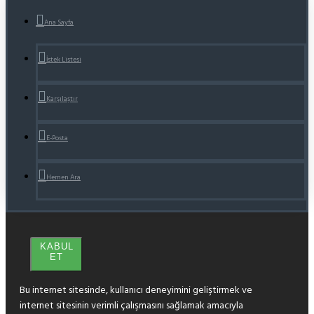
Ana Sayfa
İstek Listesi
Karşılaştır
E-Posta
Hemen Ara
KABUL
ET
Bu internet sitesinde, kullanıcı deneyimini geliştirmek ve
internet sitesinin verimli çalışmasını sağlamak amacıyla