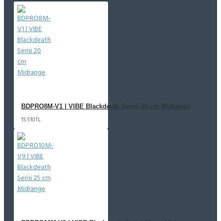
BDPRO8M-V1 | VIBE Blackdeath Serisi 20 cm Midrange
15.510TL