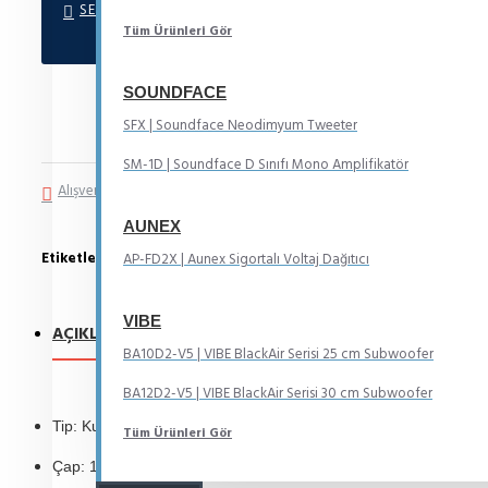
SEPETE EKLE
Tüm Ürünleri Gör
SOUNDFACE
SFX | Soundface Neodimyum Tweeter
SM-1D | Soundface D Sınıfı Mono Amplifikatör
Alışveriş Listeme Ekle
Karşılaştırma listesine ekle
AUNEX
Etiketler:
Midrange
10 cm
Kurşun
AP-FD2X | Aunex Sigortalı Voltaj Dağıtıcı
VIBE
AÇIKLAMA
YORUMLAR
BA10D2-V5 | VIBE BlackAir Serisi 25 cm Subwoofer
BA12D2-V5 | VIBE BlackAir Serisi 30 cm Subwoofer
Tip: Kurşun Tweeter
Tüm Ürünleri Gör
Çap: 10 cm