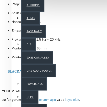
RMS: 100 W
AUDIOPIPE
Anlık Güç: 300 W
AUNEX
Hassasiyet: 107 dB
Empedans: 4 Ω
BASS HABIT
Frekans Aralığı: 1.5 Hz ~ 20 kHz
DLS
Montaj Derinliği: 65 mm
Montaj Genişliği: 98 mm
EDGE CAR AUDIO
GAS AUDIO POWER
BLACKAIRPRO4T Manual
POWERBASS
YORUM YAP
QLINE
Lütfen yorum yazmak için
oturum açın
ya da
kayıt olun
.