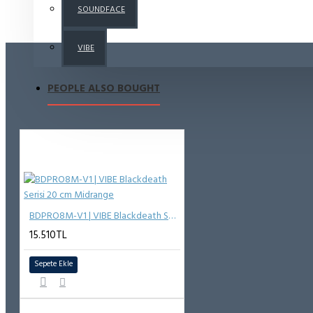
SOUNDFACE
VIBE
PEOPLE ALSO BOUGHT
BDPRO8M-V1 | VIBE Blackdeath Serisi 20 cm Midrange
15.510TL
Sepete Ekle