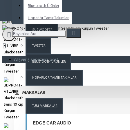
Bluetooth Ürünler
MIDRANGE
Hoparlör Tamir Takımları
SUBWOOFER
TWEETER
Alışveriş sepetiniz boş!
BLUETOOTH ÜRÜNLER
HOPARLÖR TAMIR TAKIMLARI
MARKALAR
TÜM MARKALAR
EDGE CAR AUDIO