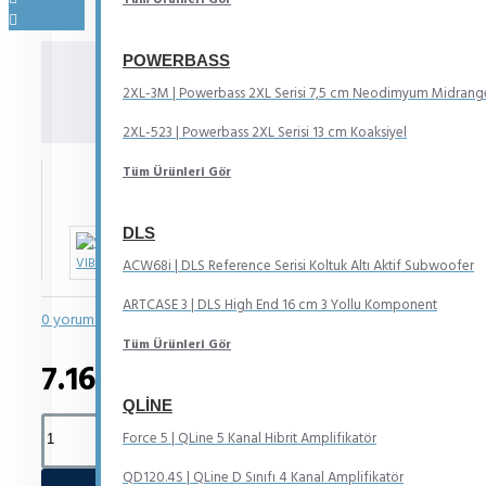
POWERBASS
BDPRO4T-V1 | VIBE Blackdeath Serisi 
2XL-3M | Powerbass 2XL Serisi 7,5 cm Neodimyum Midrang
Tweeter
2XL-523 | Powerbass 2XL Serisi 13 cm Koaksiyel
Tüm Ürünleri Gör
IN STOCK
Model:
BDPRO4T-V1
DLS
VIBE
ACW68i | DLS Reference Serisi Koltuk Altı Aktif Subwoofer
ARTCASE 3 | DLS High End 16 cm 3 Yollu Komponent
0 yorum yapılmış.
-
Yorum Yap
Tüm Ürünleri Gör
7.163TL
QLINE
Force 5 | QLine 5 Kanal Hibrit Amplifikatör
QD120.4S | QLine D Sınıfı 4 Kanal Amplifikatör