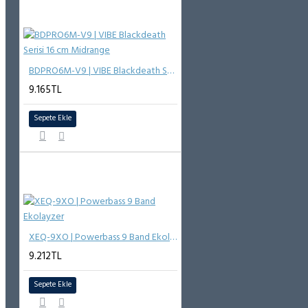
BDPRO6M-V9 | VIBE Blackdeath Serisi 16 cm Midrange
9.165TL
Sepete Ekle
XEQ-9XO | Powerbass 9 Band Ekolayzer
9.212TL
Sepete Ekle