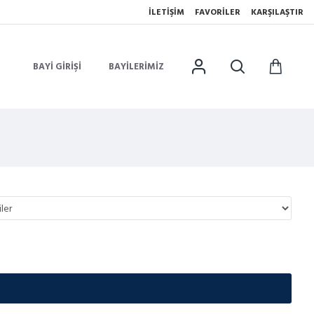
İLETIŞIM
FAVORILER
KARŞILAŞTIR
BAYI GIRIŞI
BAYILERIMIZ