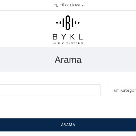
TL
TÜRK LIRASI
Arama
ARAMA