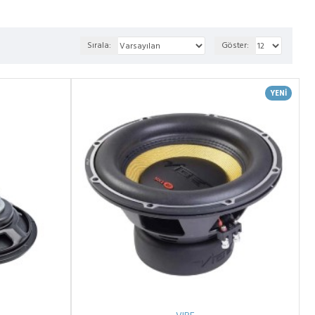
Sırala:
Göster:
YENI