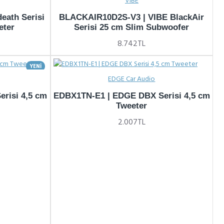
VIBE
eath Serisi
BLACKAIR10D2S-V3 | VIBE BlackAir
eter
Serisi 25 cm Slim Subwoofer
8.742TL
YENI
EDGE Car Audio
risi 4,5 cm
EDBX1TN-E1 | EDGE DBX Serisi 4,5 cm
Tweeter
2.007TL