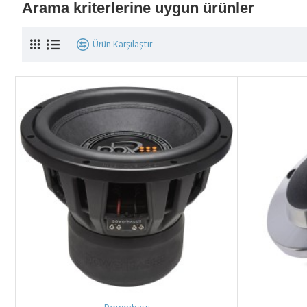
Arama kriterlerine uygun ürünler
Ürün Karşılaştır