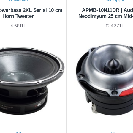
Powerbass
Audiopipe
owerbass 2XL Serisi 10 cm
APMB-10N11DR | Aud
Horn Tweeter
Neodimyum 25 cm Mid
4.681TL
12.427TL