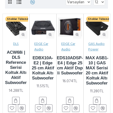
Stoklar Tükendi
YENI
Stoklar Tükendi
YENI
DLS
EDGE Car
EDGE Car
GAS Audio
Audio
Audio
Power
ACW68i |
DLS
EDBX10A-
EDS10ADSP-
MAX ASB1-
Reference
E2 | Edge
E4 | Edge 25
10 | GAS
Serisi
25 cm Aktif
cm Aktif Dsp
MAX Serisi
Koltuk Altı
Koltuk Altı
li Subwoofer
20 cm Aktif
Aktif
Subwoofer
Koltuk Altı
16.074TL
Subwoofer
Subwoofer
11.515TL
14.288TL
11.280TL