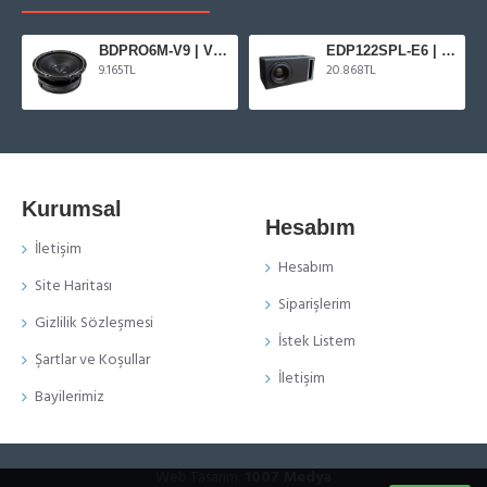
BDPRO6M-V9 | VIBE Blackdeath Serisi 16 cm Midrange
EDP122SPL-E6 | Edge 30 cm Kutulu Subwoofer
9.165TL
20.868TL
Kurumsal
Hesabım
İletişim
Hesabım
Site Haritası
Siparişlerim
Gizlilik Sözleşmesi
İstek Listem
Şartlar ve Koşullar
İletişim
Bayilerimiz
Web Tasarım:
1007 Medya