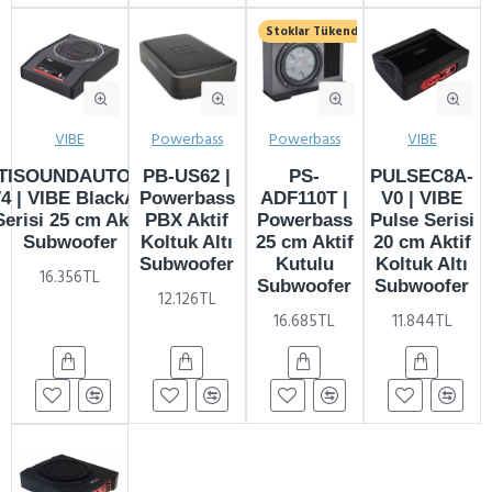
Stoklar Tükendi
VIBE
Powerbass
Powerbass
VIBE
TISOUNDAUTO10A-
PB-US62 |
PS-
PULSEC8A-
4 | VIBE BlackAir
Powerbass
ADF110T |
V0 | VIBE
Serisi 25 cm Aktif
PBX Aktif
Powerbass
Pulse Serisi
Subwoofer
Koltuk Altı
25 cm Aktif
20 cm Aktif
Subwoofer
Kutulu
Koltuk Altı
16.356TL
Subwoofer
Subwoofer
12.126TL
16.685TL
11.844TL