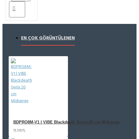
EN ÇOK GÖRÜNTÜLENEN
BDPRO8M-V1 | VIBE Blackdeath Serisi 20 cm Midrange
15.510TL