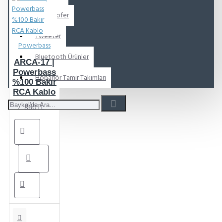
Subwoofer
Tweeter
Powerbass
Bluetooth Ürünler
ARCA-17 |
Powerbass
Hoparlör Tamir Takımları
%100 Bakır
RCA Kablo
860TL