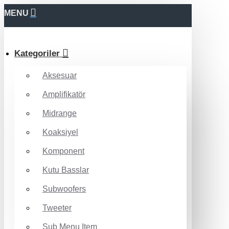
MENU
Kategoriler
Aksesuar
Amplifikatör
Midrange
Koaksiyel
Komponent
Kutu Basslar
Subwoofers
Tweeter
Sub Menu Item