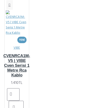
YENI
VIBE
CVENRCA1M-
V5 | VIBE
Cven Serisi 1
Metre Rca
Kablo
1.410TL