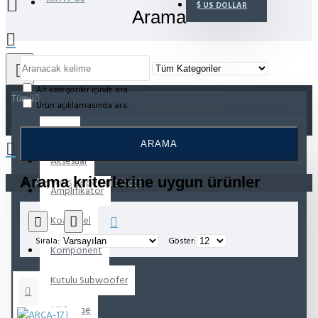
$
US DOLLAR
Arama
Alt kategoriler içinde ara
Tümü
Ürün açıklamasında ara.
Tümü
ARAMA
Aksesuar
Arama kriterlerine uygun ürünler
Alışveriş sepetiniz boş!
Amplifikatör
Koaksiyel
Sırala:
Göster:
Komponent
Kutulu Subwoofer
Midrange