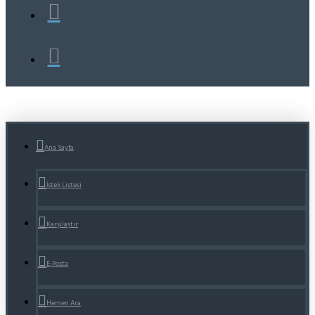
Ana Sayfa
İstek Listesi
Karşılaştır
E-Posta
Hemen Ara