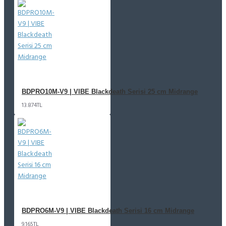
BDPRO10M-V9 | VIBE Blackdeath Serisi 25 cm Midrange
13.874TL
BDPRO6M-V9 | VIBE Blackdeath Serisi 16 cm Midrange
9.165TL