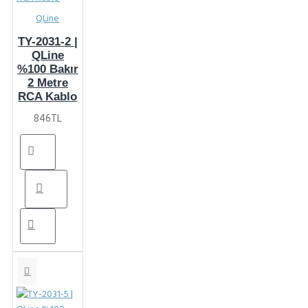
QLine
TY-2031-2 |
QLine
%100 Bakır
2 Metre
RCA Kablo
846TL