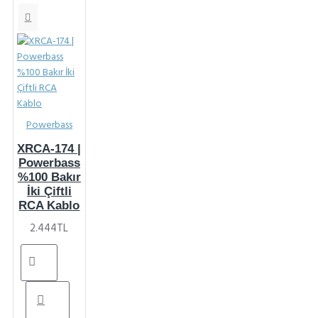
Powerbass
XRCA-174 |
Powerbass
%100 Bakır
İki Çiftli
RCA Kablo
2.444TL