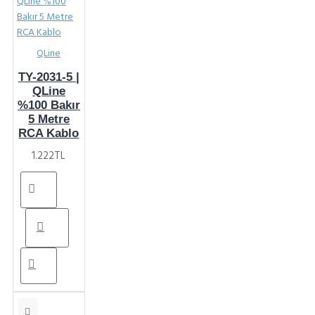
QLine
TY-2031-5 |
QLine
%100 Bakır
5 Metre
RCA Kablo
1.222TL