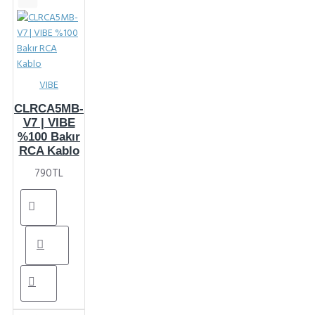
VIBE
CLRCA5MB-
V7 | VIBE
%100 Bakır
RCA Kablo
790TL