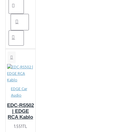
EDGE Car
Audio
EDC-RS502
| EDGE
RCA Kablo
1.551TL