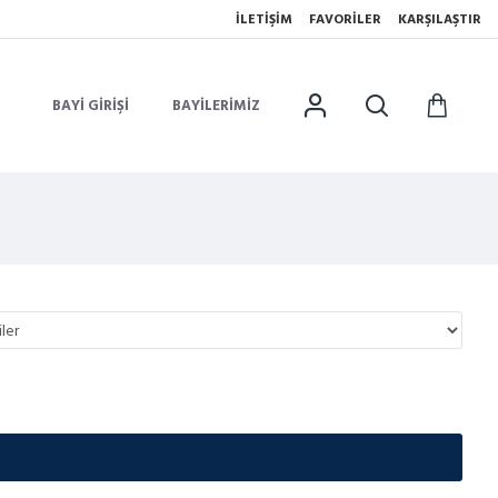
İLETIŞIM
FAVORILER
KARŞILAŞTIR
BAYI GIRIŞI
BAYILERIMIZ