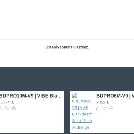
Listenin sonuna ulaştınız.
BDPRO10M-V9 | VIBE Blackdeath Serisi 25 cm Midrange
13.874TL
9.165TL