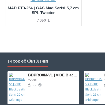
GAS Audio Power
MAD PT3-254 | GAS Mad Serisi 5,7 cm
SPL Tweeter
7.050TL
EN ÇOK GÖRÜNTÜLENEN
BDPRO8M-V1 | VIBE Blackdeath Serisi 20 cm Midrange
15.510TL