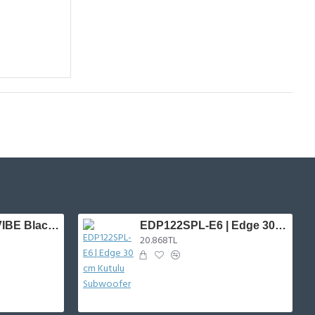
BDPRO6M-V9 | VIBE Blackdeath Serisi 16 cm Midrange
EDP122SPL-E6 | Edge 30 cm Kutulu Subwoofer
20.868TL