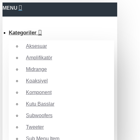
MENU
Kategoriler
Aksesuar
Amplifikatör
Midrange
Koaksiyel
Komponent
Kutu Basslar
Subwoofers
Tweeter
Sub Menu Item