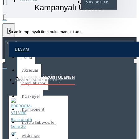
$
US DOLLAR
Kampanyalı Ürünler
Şu an kampanyalı ürün bulunmamaktadır.
Tümü
DEVAM
Tümü
Aksesuar
EN ÇOK GÖRÜNTÜLENEN
Alışveriş sepetiniz boş!
Amplifikatör
Koaksiyel
Komponent
Kutulu Subwoofer
Midrange