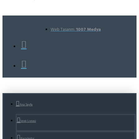
Web Tasarım:
1007 Medya
Ana Sayfa
İstek Listesi
Karşılaştır