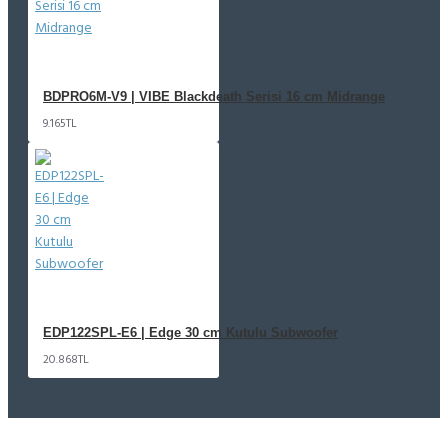
BDPRO6M-V9 | VIBE Blackdeath Serisi 16 cm Midrange
9.165TL
EDP122SPL-E6 | Edge 30 cm Kutulu Subwoofer
20.868TL