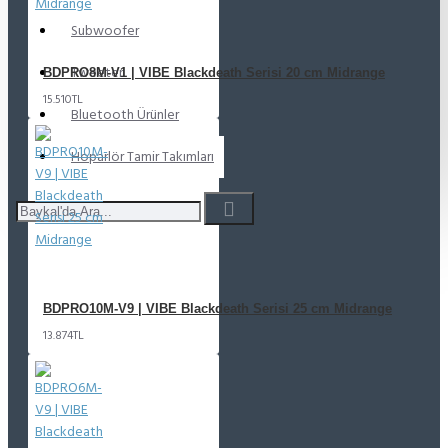
Subwoofer
Tweeter
BDPRO8M-V1 | VIBE Blackdeath Serisi 20 cm Midrange
15.510TL
Bluetooth Ürünler
Hoparlör Tamir Takımları
BDPRO10M-V9 | VIBE Blackdeath Serisi 25 cm Midrange
13.874TL